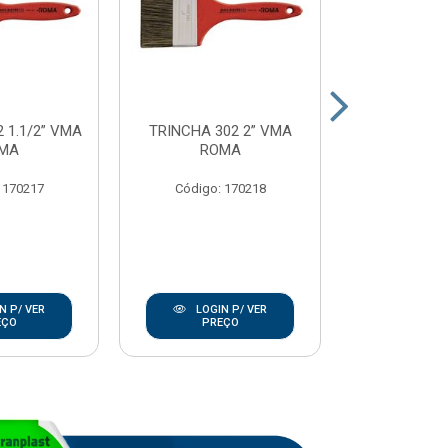
 1.1/2” VMA
TRINCHA 302 2” VMA
TRINCHA 302
MA
ROMA
RO
 170217
Código: 170218
Código:
N P/ VER
LOGIN P/ VER
LOGIN
EÇO
PREÇO
PRE