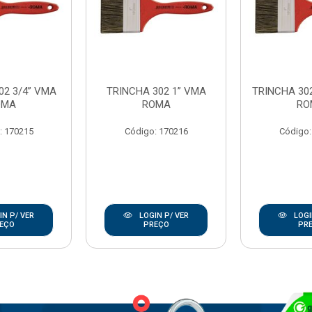
02 3/4” VMA
TRINCHA 302 1” VMA
TRINCHA 302
OMA
ROMA
RO
: 170215
Código: 170216
Código:
N P/ VER
LOGIN P/ VER
LOGI
EÇO
PREÇO
PR