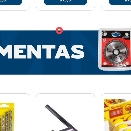
EÇO
PREÇO
PR