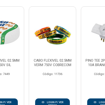
IVEL 02.5MM
CABO FLEXIVEL 02.5MM
PINO TEE 2P
50V SIL
VERM 750V COBRECOM
10A BRAN
o: 7449
Código: 11736
Código:
N P/ VER
LOGIN P/ VER
LOGI