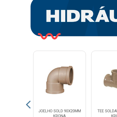
O PLASTICO
JOELHO SOLD 90X20MM
TEE SOLDA
 COM ESFERA
KRONA
KR