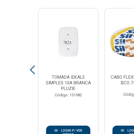
 LED POP
TOMADA IDEALE
CABO FLEX
 QUADRADO
SIMPLES 10A BRANCA
BCO 7
 LUZ BRANCO
PLUZIE
K AV...
Códig
Código: 151582
: 167938
IN P/ VER
LOGIN P/ VER
LOGI