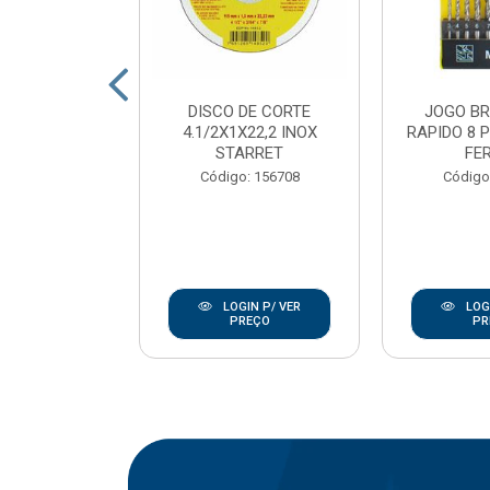
DE CORTE
DISCO DE CORTE
JOGO B
7/8 INOX
4.1/2X1X22,2 INOX
RAPIDO 8 
ANLEY
STARRET
FE
go: 846
Código: 156708
Código
IN P/ VER
LOGIN P/ VER
LOGI
REÇO
PREÇO
PR