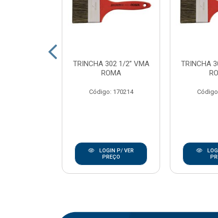
SINT ECOTEC
TRINCHA 302 1/2” VMA
TRINCHA 3
23CM C/CB
ROMA
R
OMA
Código: 170214
Código
: 170237
IN P/ VER
LOGIN P/ VER
LOGI
REÇO
PREÇO
PR