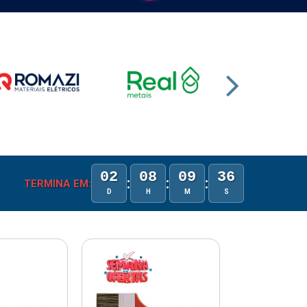
02
08
09
35
:
:
:
TERMINA EM:
D
H
M
S