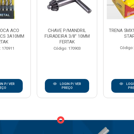
ROCA ACO
CHAVE P/MANDRIL
TRENA 5MX
PCS 3A10MM
FURADEIRA 3/8” 10MM
STA
RTAK
FERTAK
Código:
: 170911
Código: 170903
N P/ VER
LOGIN P/ VER
LOGI
EÇO
PREÇO
PR