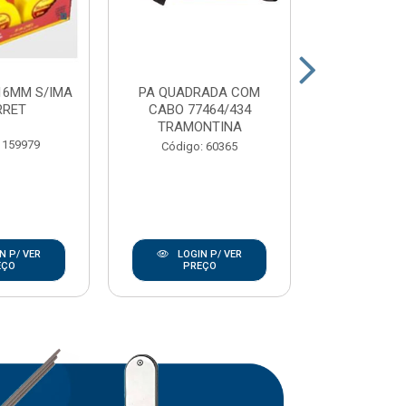
16MM S/IMA
PA QUADRADA COM
CARRO MAO 
RRET
CABO 77464/434
EXTRA
TRAMONTINA
TRAMO
 159979
Código: 60365
Código:
N P/ VER
LOGIN P/ VER
LOGIN
EÇO
PREÇO
PRE