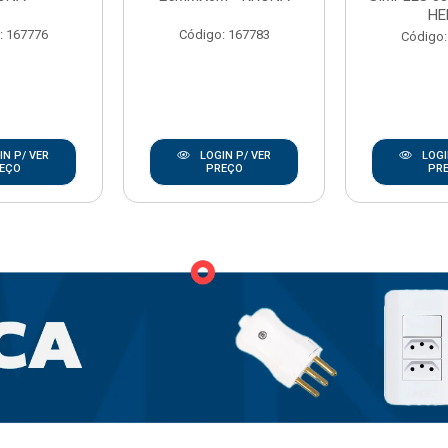
HE
: 167776
Código: 167783
Código:
N P/ VER
LOGIN P/ VER
LOGI
EÇO
PREÇO
PR