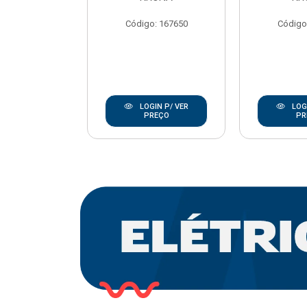
REBOUCAS
Código: 167650
Código
o: 20668
IN P/ VER
LOGIN P/ VER
LOGI
REÇO
PREÇO
PR