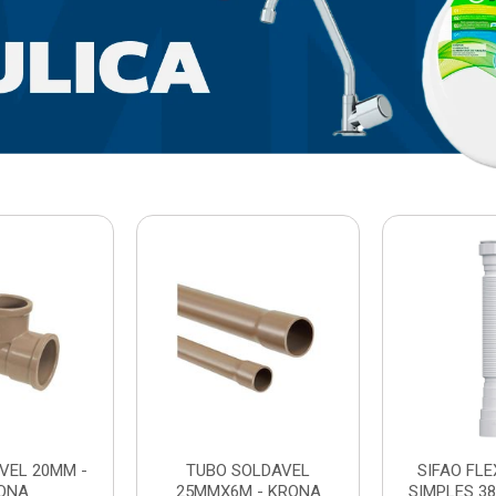
VEL 20MM -
TUBO SOLDAVEL
SIFAO FL
ONA
25MMX6M - KRONA
SIMPLES 3