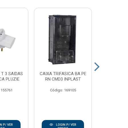
 T 3 SAIDAS
CAIXA TRIFASICA BA PE
PLAFON
CA PLUZIE
RN CMD3 INPLAST
PORCELAN
100W E2
 155761
Código: 169105
Código:
N P/ VER
LOGIN P/ VER
LOGIN