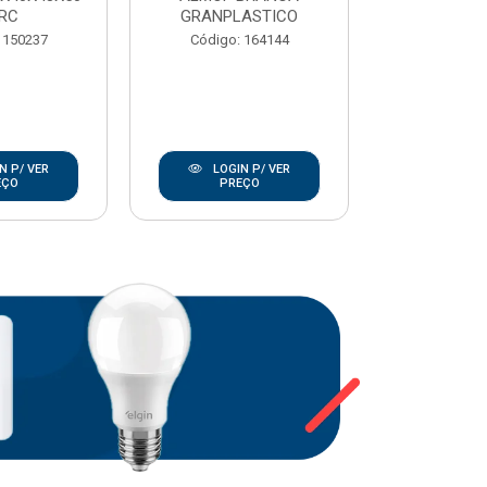
RC
GRANPLASTICO
Código:
 150237
Código: 164144
N P/ VER
LOGIN P/ VER
LOGIN
EÇO
PREÇO
PRE