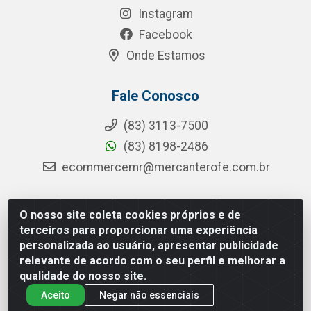
Instagram
Facebook
Onde Estamos
Fale Conosco
(83) 3113-7500
(83) 8198-2486
ecommercemr@mercanterofe.com.br
O nosso site coleta cookies próprios e de
MR Distribuidora - Rua Hortêncio Ribeiro de Luna, 3777 -
terceiros para proporcionar uma experiência
Distrito Industrial, João Pessoa/PB - CEP 58081-400 - CNPJ
personalizada ao usuário, apresentar publicidade
35.428.312/0001-85
relevante de acordo com o seu perfil e melhorar a
qualidade do nosso site.
Aceito
Negar não essenciais