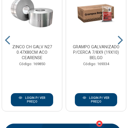
ZINCO CH GALV N27
GRAMPO GALVANIZADO
0.47X80CM ACO
P/CERCA 7/8X9 (19X10)
CEARENSE
BELGO
Código: 169850
Código: 169334
LOGIN P/ VER
LOGIN P/ VER
PREÇO
PREÇO