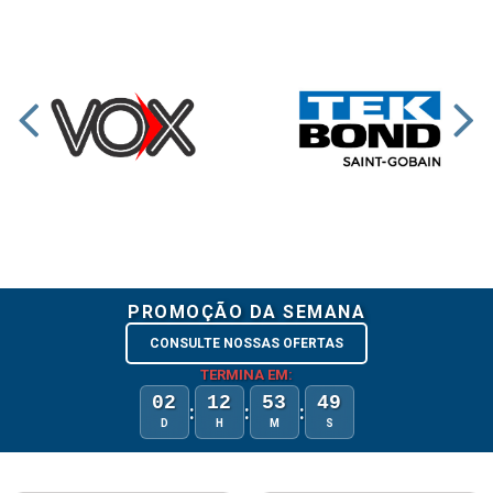
PROMOÇÃO DA SEMANA
CONSULTE NOSSAS OFERTAS
TERMINA EM:
02
12
53
48
:
:
:
D
H
M
S