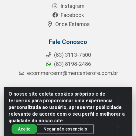
Instagram
Facebook
Onde Estamos
Fale Conosco
(83) 3113-7500
(83) 8198-2486
ecommercemr@mercanterofe.com.br
O nosso site coleta cookies próprios e de
MR Distribuidora - Rua Hortêncio Ribeiro de Luna, 3777 -
terceiros para proporcionar uma experiência
Distrito Industrial, João Pessoa/PB - CEP 58081-400 - CNPJ
personalizada ao usuário, apresentar publicidade
35.428.312/0001-85
relevante de acordo com o seu perfil e melhorar a
qualidade do nosso site.
Aceito
Negar não essenciais