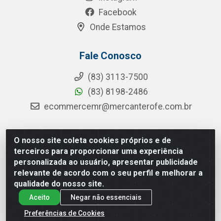
Facebook
Onde Estamos
Fale Conosco
(83) 3113-7500
(83) 8198-2486
ecommercemr@mercanterofe.com.br
O nosso site coleta cookies próprios e de
MR Distribuidora - Rua Hortêncio Ribeiro de Luna, 3777 -
terceiros para proporcionar uma experiência
Distrito Industrial, João Pessoa/PB - CEP 58081-400 - CNPJ
personalizada ao usuário, apresentar publicidade
35.428.312/0001-85
relevante de acordo com o seu perfil e melhorar a
qualidade do nosso site.
Aceito
Negar não essenciais
Preferências de Cookies