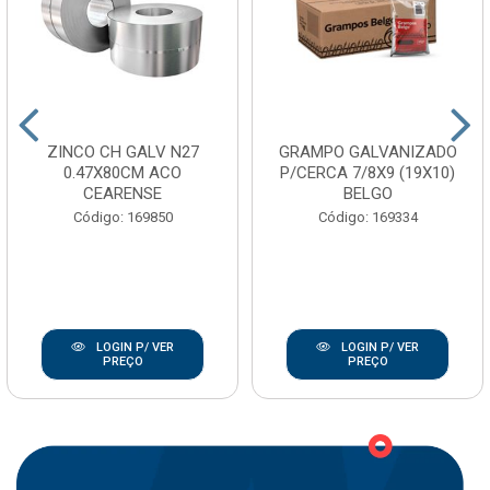
ZINCO CH GALV N27
GRAMPO GALVANIZADO
0.47X80CM ACO
P/CERCA 7/8X9 (19X10)
CEARENSE
BELGO
Código: 169850
Código: 169334
LOGIN P/ VER
LOGIN P/ VER
PREÇO
PREÇO