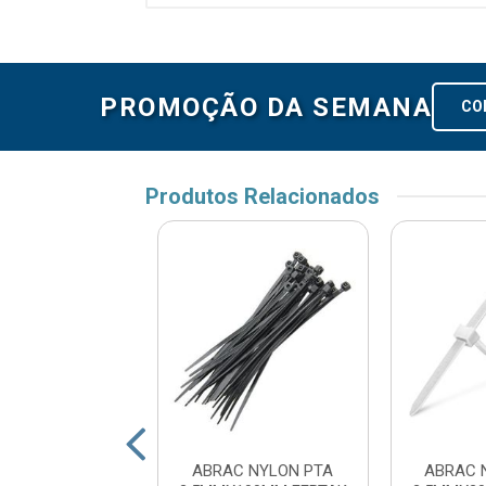
PROMOÇÃO DA SEMANA
CO
Produtos Relacionados
C NYLON PTA
ABRAC NYLON PTA
ABRAC 