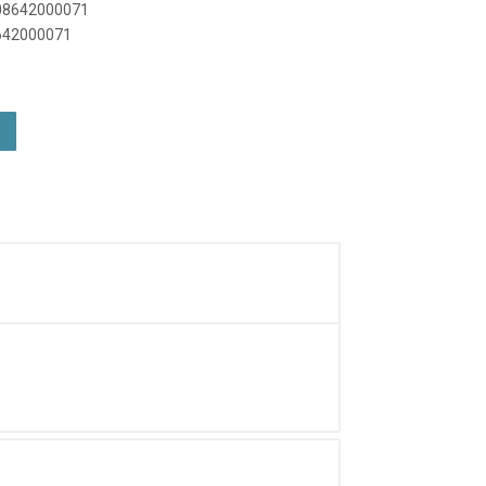
908642000071
8642000071