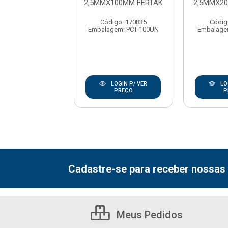
X200MM FERTAK
2,5MMX100MM FERTAK
2,5MMX2
digo: 170888
Código: 170835
Códig
gem: PCT-100UN
Embalagem: PCT-100UN
Embalage
LOGIN P/ VER
LOGIN P/ VER
LO
PREÇO
PREÇO
P
Cadastre-se para receber nossas 
Meus Pedidos