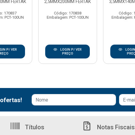
00MM FERTAK
2,5MMX200MM FERTAK
3,5MMX140
o: 170837
Código: 170838
Código: 
m: PCT-100UN
Embalagem: PCT-100UN
Embalagem: 
GIN P/ VER
LOGIN P/ VER
LOGIN
REÇO
PREÇO
PRE
ofertas!
Títulos
Notas Fiscais