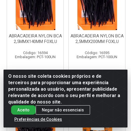
ABRACADEIRA NYLON BCA
ABRACADEIRA NYLON BCA
2,5MMX140MM FOXLU
2,5MMX200MM FOXLU
Código: 16594
Código: 16595
Embalagem: PCT-100UN
Embalagem: PCT-100UN
O nosso site coleta cookies próprios e de
LOGIN P/ VER
LOGIN P/ VER
terceiros para proporcionar uma experiência
PREÇO
PREÇO
personalizada ao usuário, apresentar publicidade
relevante de acordo com o seu perfil e melhorar a
qualidade do nosso site.
Aceito
Negar não essenciais
Preferências de Cookies