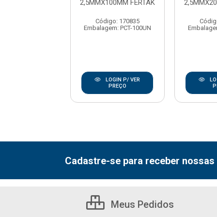
X400MM FERTAK
2,5MMX100MM FERTAK
2,5MMX2
digo: 170886
Código: 170835
Códig
gem: PCT-100UN
Embalagem: PCT-100UN
Embalage
LOGIN P/ VER
LOGIN P/ VER
LO
PREÇO
PREÇO
P
Cadastre-se para receber nossas 
Meus Pedidos