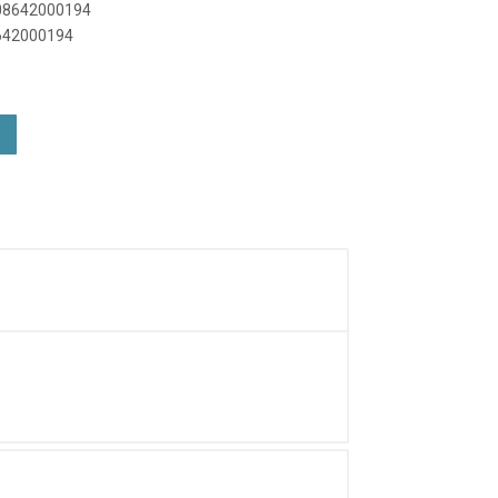
908642000194
8642000194