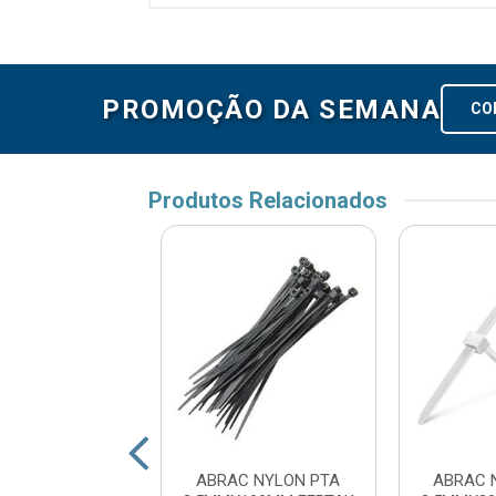
PROMOÇÃO DA SEMANA
CO
Produtos Relacionados
C NYLON PTA
ABRAC NYLON PTA
ABRAC 