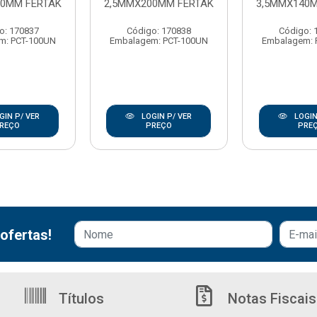
00MM FERTAK
2,5MMX200MM FERTAK
3,5MMX140
o: 170837
Código: 170838
Código: 
m: PCT-100UN
Embalagem: PCT-100UN
Embalagem: 
GIN P/ VER
LOGIN P/ VER
LOGIN
REÇO
PREÇO
PRE
ofertas!
Títulos
Notas Fiscais