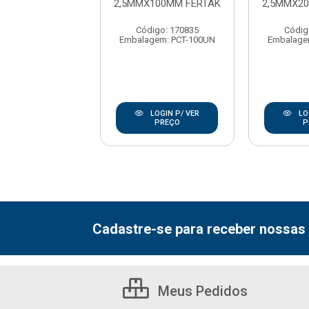
X200MM FERTAK
2,5MMX100MM FERTAK
2,5MMX2
digo: 170888
Código: 170835
Códig
gem: PCT-100UN
Embalagem: PCT-100UN
Embalage
LOGIN P/ VER
LOGIN P/ VER
LO
PREÇO
PREÇO
P
Cadastre-se para receber nossas 
Meus Pedidos