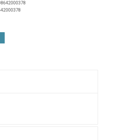
908642000378
8642000378