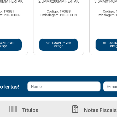
00MM FERTAK
2,5MMX200MM FERTAK
3,5MMX140
o: 170837
Código: 170838
Código: 
m: PCT-100UN
Embalagem: PCT-100UN
Embalagem: 
GIN P/ VER
LOGIN P/ VER
LOGIN
REÇO
PREÇO
PRE
ofertas!
Títulos
Notas Fiscais