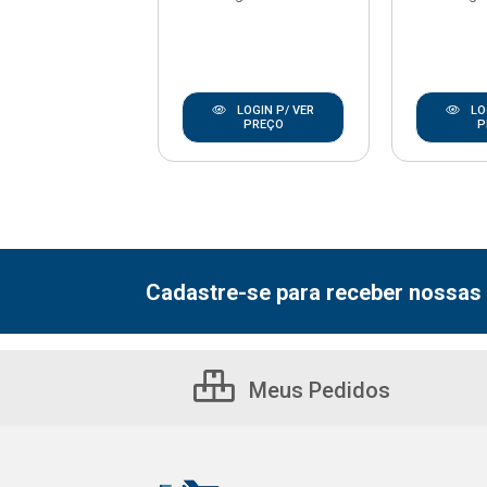
LOGIN P/ VER
LOGIN P/ VER
LO
PREÇO
PREÇO
P
Cadastre-se para receber nossas 
Meus Pedidos