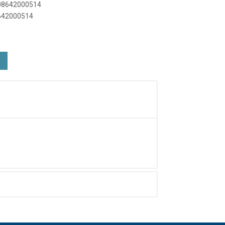
908642000514
8642000514