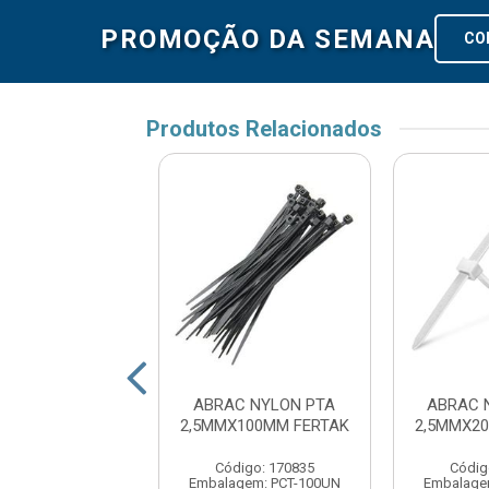
PROMOÇÃO DA SEMANA
CO
Produtos Relacionados
C NYLON PTA
ABRAC NYLON PTA
ABRAC 
X400MM FERTAK
2,5MMX100MM FERTAK
2,5MMX2
digo: 170886
Código: 170835
Códig
gem: PCT-100UN
Embalagem: PCT-100UN
Embalage