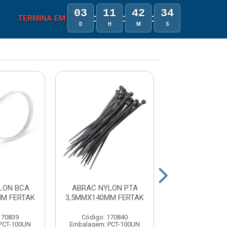
03
11
42
34
:
:
:
TERMINA EM:
D
H
M
S
LON BCA
ABRAC NYLON PTA
ABRAC NYLO
MM FERTAK
3,5MMX140MM FERTAK
3,5MMX280MM 
170839
Código: 170840
Código: 17
PCT-100UN
Embalagem: PCT-100UN
Embalagem: PC