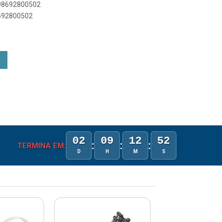
898692800502
8692800502
02
09
12
52
:
:
:
TERMINA EM:
D
H
M
S