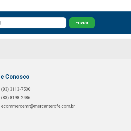
le Conosco
(83) 3113-7500
(83) 8198-2486
ecommercemr@mercanterofe.com.br