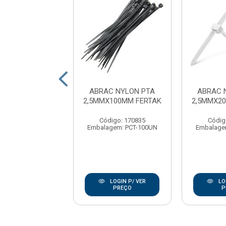
C NYLON PTA
ABRAC NYLON PTA
ABRAC 
X400MM FERTAK
2,5MMX100MM FERTAK
2,5MMX2
digo: 170886
Código: 170835
Códig
gem: PCT-100UN
Embalagem: PCT-100UN
Embalage
LOGIN P/ VER
LOGIN P/ VER
LO
PREÇO
PREÇO
P