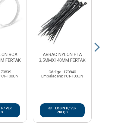
LON BCA
ABRAC NYLON PTA
ABRAC NYLO
MM FERTAK
3,5MMX140MM FERTAK
3,5MMX280MM 
170839
Código: 170840
Código: 17
PCT-100UN
Embalagem: PCT-100UN
Embalagem: PC
 P/ VER
LOGIN P/ VER
LOGIN P/
ÇO
PREÇO
PREÇO