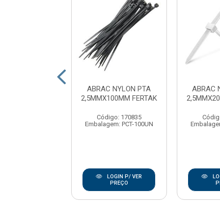
C NYLON PTA
ABRAC NYLON PTA
ABRAC 
X400MM FERTAK
2,5MMX100MM FERTAK
2,5MMX2
digo: 170886
Código: 170835
Códig
gem: PCT-100UN
Embalagem: PCT-100UN
Embalage
LOGIN P/ VER
LOGIN P/ VER
LO
PREÇO
PREÇO
P