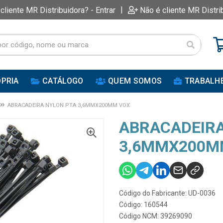
|
 cliente MR Distribuidora? - Entrar
Não é cliente MR Distri
PRIA
CATÁLOGO
QUEM SOMOS
TRABALH
ABRACADEIRA NYLON PTA 3,6MMX200MM VOX
ABRACADEIRA
3,6MMX200M
Código do Fabricante: UD-0036
Código: 160544
Código NCM: 39269090