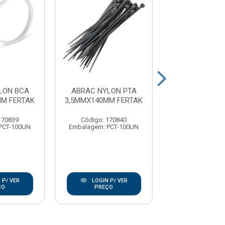
LON BCA
ABRAC NYLON PTA
ABRAC NYLO
MM FERTAK
3,5MMX140MM FERTAK
3,5MMX280MM 
170839
Código: 170840
Código: 17
PCT-100UN
Embalagem: PCT-100UN
Embalagem: PC
 P/ VER
LOGIN P/ VER
LOGIN P/
ÇO
PREÇO
PREÇO