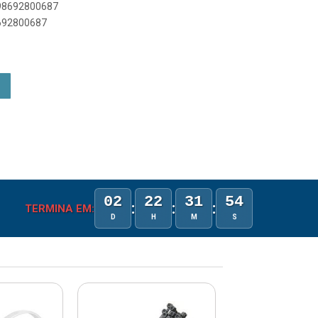
898692800687
8692800687
02
22
31
54
:
:
:
TERMINA EM:
D
H
M
S