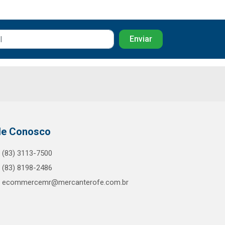
le Conosco
(83) 3113-7500
(83) 8198-2486
ecommercemr@mercanterofe.com.br