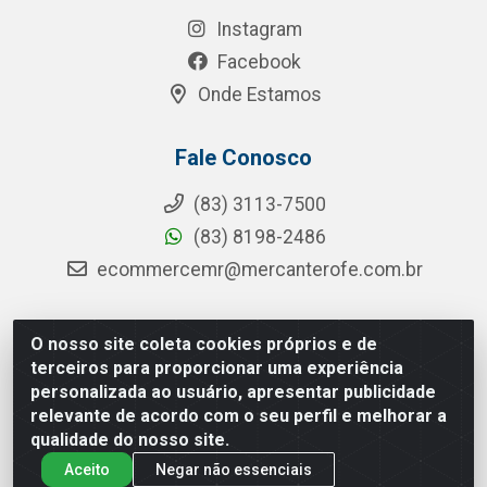
Instagram
Facebook
Onde Estamos
Fale Conosco
(83) 3113-7500
(83) 8198-2486
ecommercemr@mercanterofe.com.br
O nosso site coleta cookies próprios e de
MR Distribuidora - Rua Hortêncio Ribeiro de Luna, 3777 -
terceiros para proporcionar uma experiência
Distrito Industrial, João Pessoa/PB - CEP 58081-400 -
personalizada ao usuário, apresentar publicidade
CNPJ 35.428.312/0001-85
relevante de acordo com o seu perfil e melhorar a
qualidade do nosso site.
Aceito
Negar não essenciais