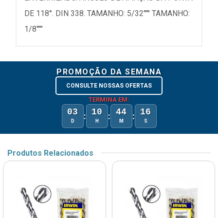
DE 118°. DIN 338. TAMANHO: 5/32""" TAMANHO:
1/8"""
PROMOÇÃO DA SEMANA
CONSULTE NOSSAS OFERTAS
TERMINA EM:
03
10
44
16
:
:
:
D
H
M
S
Produtos Relacionados