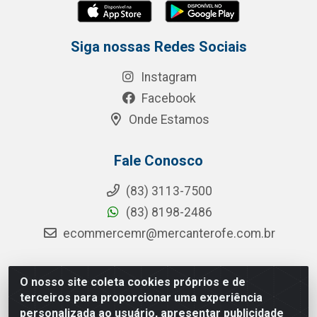
Siga nossas Redes Sociais
Instagram
Facebook
Onde Estamos
Fale Conosco
(83) 3113-7500
(83) 8198-2486
ecommercemr@mercanterofe.com.br
O nosso site coleta cookies próprios e de
MR Distribuidora - Rua Hortêncio Ribeiro de Luna, 3777 -
terceiros para proporcionar uma experiência
Distrito Industrial, João Pessoa/PB - CEP 58081-400 -
personalizada ao usuário, apresentar publicidade