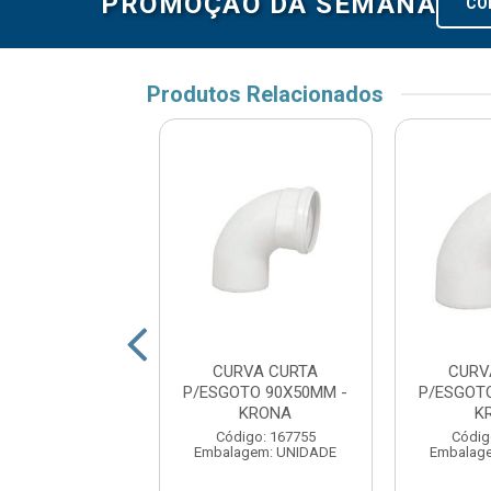
PROMOÇÃO DA SEMANA
CO
Produtos Relacionados
 LONGA ESGOTO
CURVA CURTA
CURV
00MM TUBOZAN
P/ESGOTO 90X50MM -
P/ESGOT
KRONA
K
digo: 176295
Código: 167755
Códig
agem: UNIDADE
Embalagem: UNIDADE
Embalag