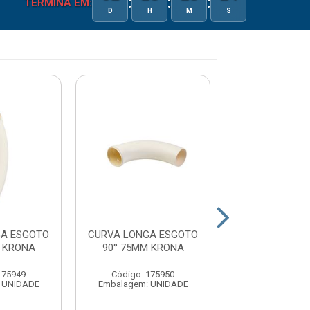
:
:
:
TERMINA EM:
D
H
M
S
GA ESGOTO
CURVA LONGA ESGOTO
CURVA LONGA
M KRONA
90° 75MM KRONA
40MM - KR
175949
Código: 175950
Código: 16
 UNIDADE
Embalagem: UNIDADE
Embalagem: U