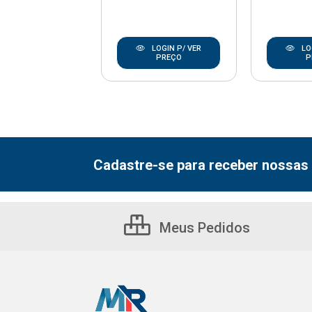
LOGIN P/ VER
LOGIN P/ VER
LO
PREÇO
PREÇO
P
Cadastre-se para receber nossas 
Meus Pedidos