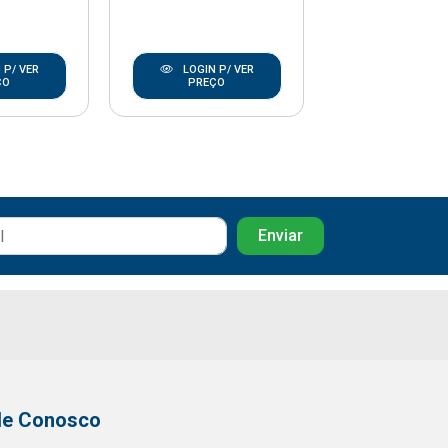
 P/ VER
LOGIN P/ VER
LOGIN P/
ÇO
PREÇO
PREÇO
le Conosco