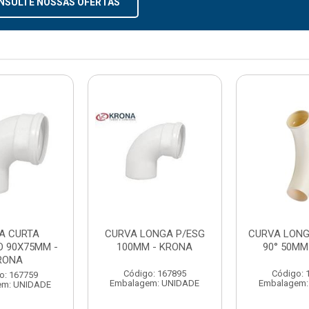
NSULTE NOSSAS OFERTAS
A CURTA
CURVA LONGA P/ESG
CURVA LON
O 90X75MM -
100MM - KRONA
90° 50M
RONA
Código: 167895
Código: 
o: 167759
Embalagem: UNIDADE
Embalagem:
em: UNIDADE