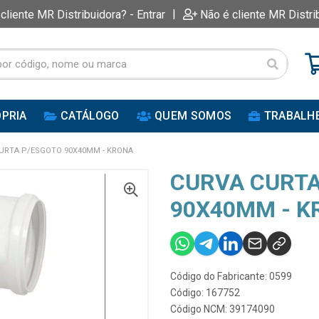
|
 cliente MR Distribuidora? - Entrar
Não é cliente MR Distri
PRIA
CATÁLOGO
QUEM SOMOS
TRABALH
URTA P/ESGOTO 90X40MM - KRONA
CURVA CURTA
90X40MM - K
Código do Fabricante: 0599
Código: 167752
Código NCM: 39174090