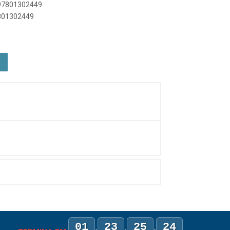
897801302449
7801302449
01
23
25
24