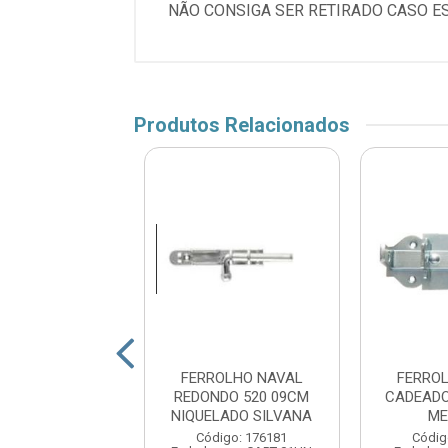
NÃO CONSIGA SER RETIRADO CASO E
Produtos Relacionados
OLHO REDONDO
FERROLHO NAVAL
FERRO
DO 5 500 ENC
REDONDO 520 09CM
CADEADO
SILVANA
NIQUELADO SILVANA
ME
digo: 156313
Código: 176181
Códig