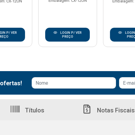
Embalagem: CX-12UN
em: CX-12UN
Embalagem:
GIN P/ VER
LOGIN P/ VER
LOGIN
REÇO
PREÇO
PRE
ofertas!
Títulos
Notas Fiscais