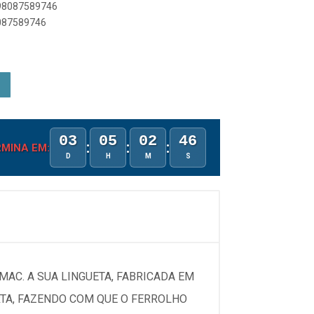
898087589746
8087589746
03
05
02
46
:
:
:
MINA EM:
D
H
M
S
AC. A SUA LINGUETA, FABRICADA EM
RTA, FAZENDO COM QUE O FERROLHO