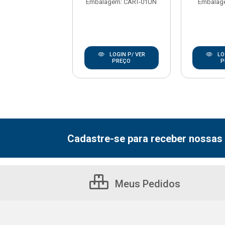
agem: UNIDADE
Embalagem: CART-01UN
Embalag
LOGIN P/ VER
LOGIN P/ VER
LO
PREÇO
PREÇO
P
Cadastre-se para receber nossas 
Meus Pedidos