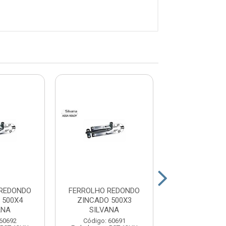
 REDONDO
FERROLHO REDONDO
FERROLHO RE
 500X4
ZINCADO 500X3
500X2.1/2” S
ANA
SILVANA
Código: 60
 60692
Código: 60691