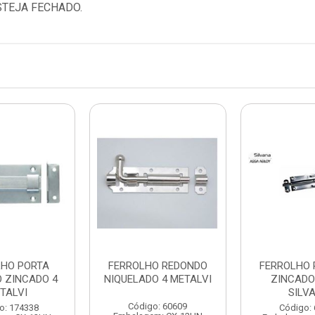
STEJA FECHADO.
LHO PORTA
FERROLHO REDONDO
FERROLHO
 ZINCADO 4
NIQUELADO 4 METALVI
ZINCADO
TALVI
SILV
Código: 60609
o: 174338
Código: