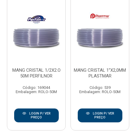
MANG CRISTAL 1/2X2.O
MANG CRISTAL 1”X2,0MM
50M PERFILNOR
PLASTMAR
Código: 169044
Código: 539
Embalagem: ROLO-50M
Embalagem: ROLO-50M
LOGIN P/ VER
LOGIN P/ VER
PREÇO
PREÇO