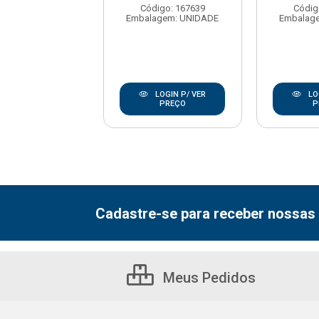
digo: 175956
Código: 167639
Códig
agem: UNIDADE
Embalagem: UNIDADE
Embalag
LOGIN P/ VER
LOGIN P/ VER
LO
PREÇO
PREÇO
P
Cadastre-se para receber nossas 
Meus Pedidos