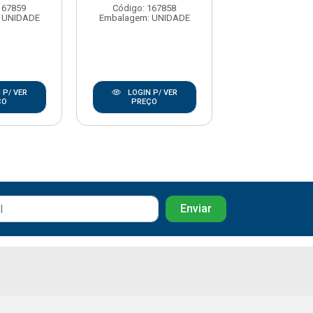
167859
Código: 167858
Código: 16
 UNIDADE
Embalagem: UNIDADE
Embalagem: U
 P/ VER
LOGIN P/ VER
LOGIN P/
ÇO
PREÇO
PREÇO