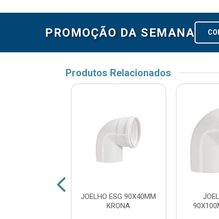
PROMOÇÃO DA SEMANA
CO
Produtos Relacionados
O ESGOTO 45°
JOELHO ESG 90X40MM
JOE
0MM KRONA
KRONA
90X10