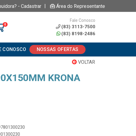
|
buidora? - Cadastrar
Área do Representante
Fale Conosco
0
(83) 3113-7500
(83) 8198-2486
E CONOSCO
NOSSAS OFERTAS
VOLTAR
90X150MM KRONA
897801300230
7801300230