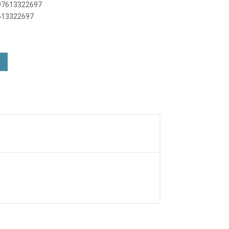
897613322697
7613322697