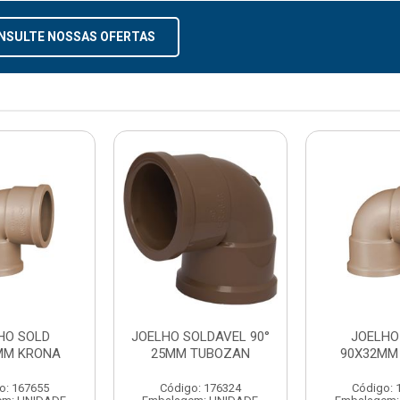
NSULTE NOSSAS OFERTAS
HO SOLD
JOELHO SOLDAVEL 90°
JOELHO
MM KRONA
25MM TUBOZAN
90X32MM
o: 167655
Código: 176324
Código: 