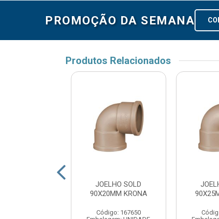
PROMOÇÃO DA SEMANA
CO
Produtos Relacionados
ELHO SOLD
JOELHO SOLD
JOEL
60MM KRONA
90X20MM KRONA
90X25
digo: 167879
Código: 167650
Códig