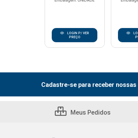
agem: UNIDADE
Embalagem: UNIDADE
Embalag
LOGIN P/ VER
LOGIN P/ VER
LO
PREÇO
PREÇO
P
Cadastre-se para receber nossas 
Meus Pedidos