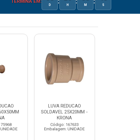
:
:
:
TERMINA EM:
D
H
M
S
DUCAO
LUVA REDUCAO
LUVA REDU
60X50MM
SOLDAVEL 25X20MM -
SOLDAVEL 40X
NA
KRONA
KRONA
175968
Código: 167633
Código: 167
 UNIDADE
Embalagem: UNIDADE
Embalagem: U