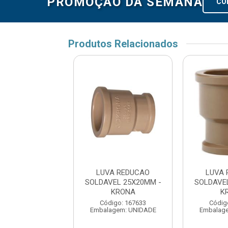
PROMOÇÃO DA SEMANA
CO
Produtos Relacionados
VA REDUCAO
LUVA REDUCAO
LUVA 
AVEL 60X50MM
SOLDAVEL 25X20MM -
SOLDAVE
KRONA
KRONA
K
digo: 175968
Código: 167633
Códig
agem: UNIDADE
Embalagem: UNIDADE
Embalag