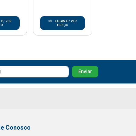
 P/ VER
LOGIN P/ VER
LOGIN P/
ÇO
PREÇO
PREÇO
le Conosco