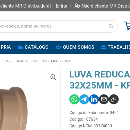
|
 cliente MR Distribuidora? - Entrar
Não é cliente MR Distri
PRIA
CATÁLOGO
QUEM SOMOS
TRABALH
LUVA REDUCAO SOLDAVEL 32X25MM - KRONA
LUVA REDUCA
32X25MM - K
Código do Fabricante: 0451
Código: 167634
Código NCM: 39174090