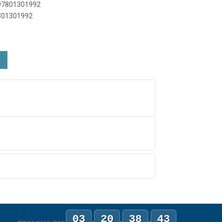
897801301992
7801301992
03
20
38
43