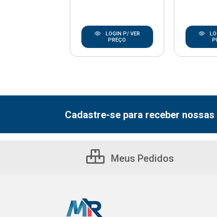
LOGIN P/ VER
LOGIN P/ VER
LO
PREÇO
PREÇO
P
Cadastre-se para receber nossas 
Meus Pedidos