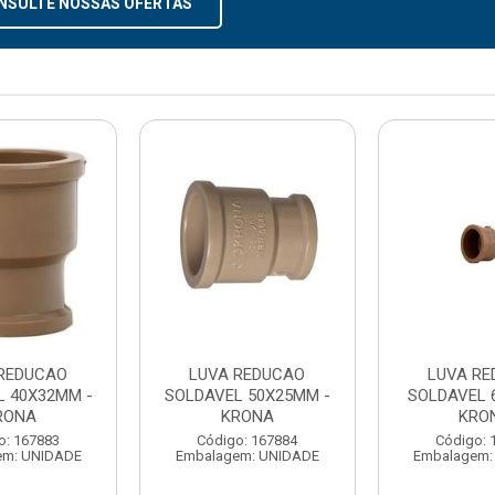
NSULTE NOSSAS OFERTAS
REDUCAO
LUVA REDUCAO
LUVA RE
L 40X32MM -
SOLDAVEL 50X25MM -
SOLDAVEL 
RONA
KRONA
KRO
o: 167883
Código: 167884
Código: 
em: UNIDADE
Embalagem: UNIDADE
Embalagem: