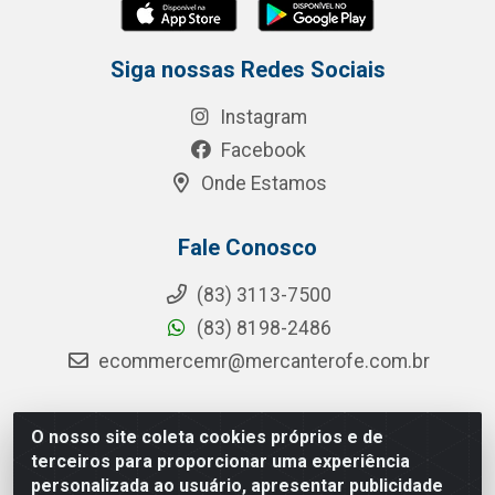
Siga nossas Redes Sociais
Instagram
Facebook
Onde Estamos
Fale Conosco
(83) 3113-7500
(83) 8198-2486
ecommercemr@mercanterofe.com.br
O nosso site coleta cookies próprios e de
MR Distribuidora - Rua Hortêncio Ribeiro de Luna, 3777 -
terceiros para proporcionar uma experiência
Distrito Industrial, João Pessoa/PB - CEP 58081-400 -
personalizada ao usuário, apresentar publicidade