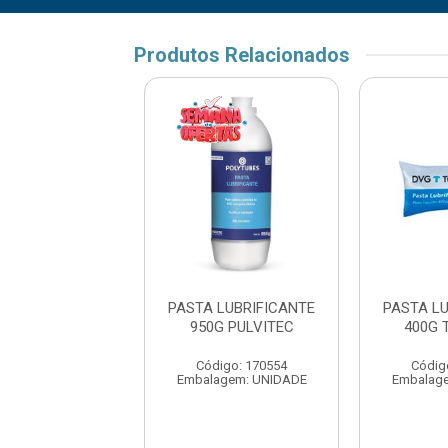
Produtos Relacionados
 LUBRIFICANTE
PASTA LUBRIFICANTE
PASTA L
0G TUBOZAN
950G PULVITEC
400G 
digo: 175621
Código: 170554
Códig
agem: UNIDADE
Embalagem: UNIDADE
Embalag