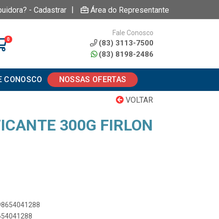
|
buidora? - Cadastrar
Área do Representante
Fale Conosco
0
(83) 3113-7500
(83) 8198-2486
E CONOSCO
NOSSAS OFERTAS
VOLTAR
ICANTE 300G FIRLON
898654041288
8654041288