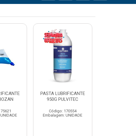
IFICANTE
PASTA LUBRIFICANTE
PASTA LUBRIF
BOZAN
950G PULVITEC
400G TUBO
175621
Código: 170554
Código: 175
 UNIDADE
Embalagem: UNIDADE
Embalagem: U