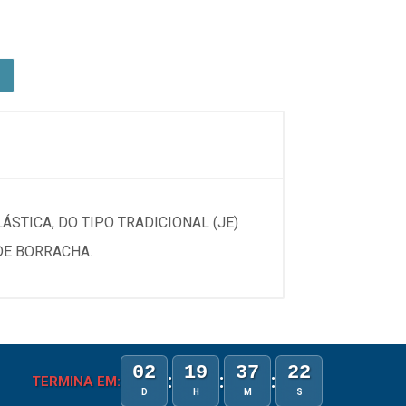
STICA, DO TIPO TRADICIONAL (JE)
 DE BORRACHA.
02
19
37
22
:
:
:
TERMINA EM:
D
H
M
S