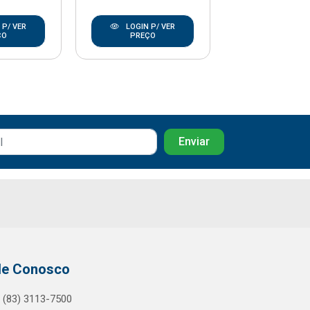
 P/ VER
LOGIN P/ VER
LOGIN P/
ÇO
PREÇO
PREÇO
le Conosco
(83) 3113-7500