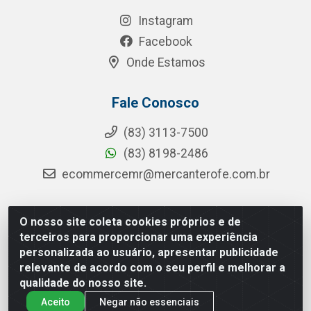
Instagram
Facebook
Onde Estamos
Fale Conosco
(83) 3113-7500
(83) 8198-2486
ecommercemr@mercanterofe.com.br
O nosso site coleta cookies próprios e de
MR Distribuidora - Rua Hortêncio Ribeiro de Luna, 3777 -
terceiros para proporcionar uma experiência
Distrito Industrial, João Pessoa/PB - CEP 58081-400 -
personalizada ao usuário, apresentar publicidade
CNPJ 35.428.312/0001-85
relevante de acordo com o seu perfil e melhorar a
qualidade do nosso site.
Aceito
Negar não essenciais