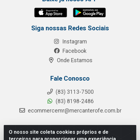
Siga nossas Redes Sociais
Instagram
Facebook
Onde Estamos
Fale Conosco
(83) 3113-7500
(83) 8198-2486
ecommercemr@mercanterofe.com.br
O nosso site coleta cookies próprios e de
MR Distribuidora - Rua Hortêncio Ribeiro de Luna, 3777 -
terceiros para proporcionar uma experiência