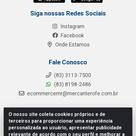
Siga nossas Redes Sociais
Instagram
Facebook
Onde Estamos
Fale Conosco
(83) 3113-7500
(83) 8198-2486
ecommercemr@mercanterofe.com.br
O nosso site coleta cookies próprios e de
MR Distribuidora - Rua Hortêncio Ribeiro de Luna, 3777 -
terceiros para proporcionar uma experiência
Distrito Industrial, João Pessoa/PB - CEP 58081-400 -
personalizada ao usuário, apresentar publicidade
CNPJ 35.428.312/0001-85
relevante de acordo com o seu perfil e melhorar a