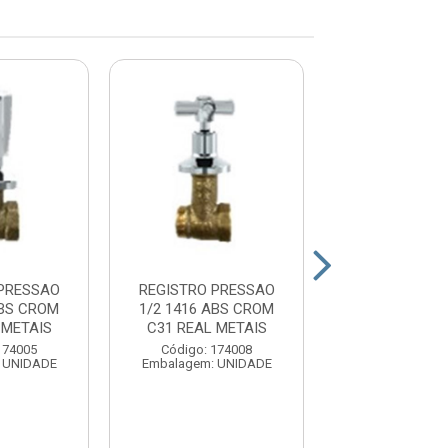
 PRESSAO
REGISTRO PRESSAO
REGISTRO PR
ABS CROM
1/2 1416 ABS CROM
1/2 1416 MET 
 METAIS
C31 REAL METAIS
METAIS
174005
Código: 174008
Código: 17
 UNIDADE
Embalagem: UNIDADE
Embalagem: U