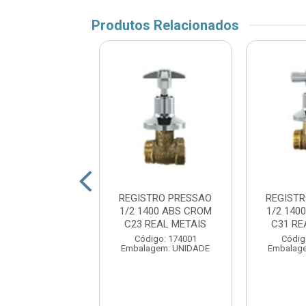
Produtos Relacionados
STRO PRESSAO
REGISTRO PRESSAO
REGIST
16 MET C31 REAL
1/2 1400 ABS CROM
1/2 140
METAIS
C23 REAL METAIS
C31 RE
digo: 174021
Código: 174001
Códig
agem: UNIDADE
Embalagem: UNIDADE
Embalag