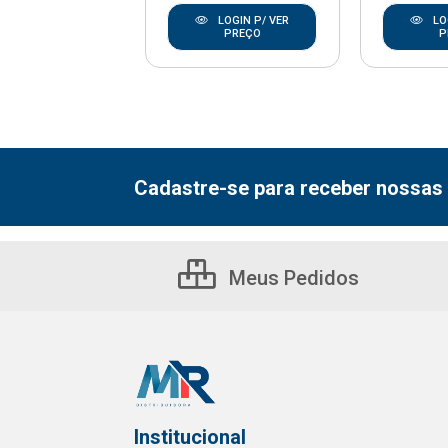
LOGIN P/ VER
LOGIN P/ VER
LO
PREÇO
PREÇO
P
Cadastre-se para receber nossas 
Meus Pedidos
Institucional