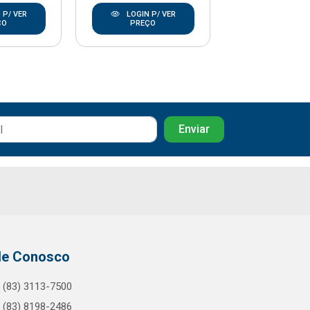
 P/ VER
LOGIN P/ VER
LOGIN P/
ÇO
PREÇO
PREÇO
le Conosco
(83) 3113-7500
(83) 8198-2486