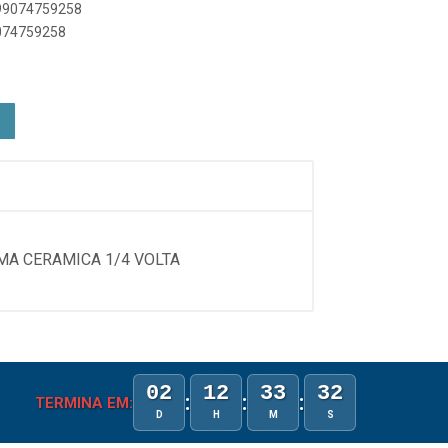
899074759258
9074759258
MA CERAMICA 1/4 VOLTA
02
12
33
32
:
:
:
TERMINA EM:
D
H
M
S