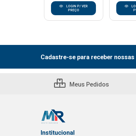
LOGIN P/ VER
LOGIN P/ VER
LO
PREÇO
PREÇO
P
Cadastre-se para receber nossas 
Meus Pedidos
Institucional