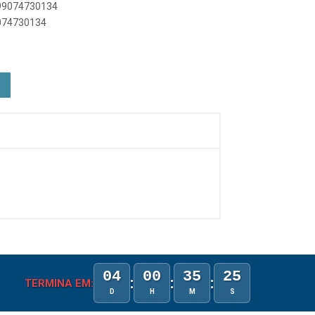
899074730134
9074730134
04
00
35
25
:
:
:
TERMINA EM:
D
H
M
S