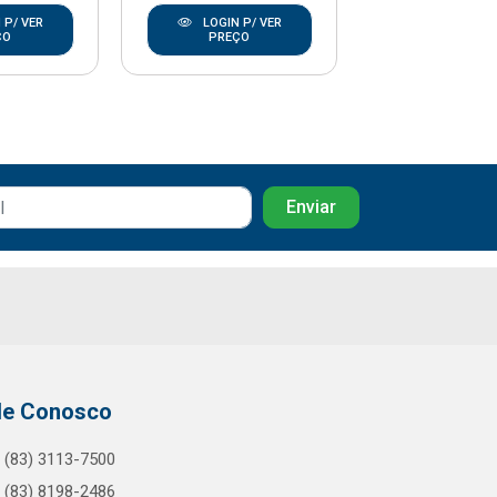
 P/ VER
LOGIN P/ VER
LOGIN P/
ÇO
PREÇO
PREÇO
le Conosco
(83) 3113-7500
(83) 8198-2486