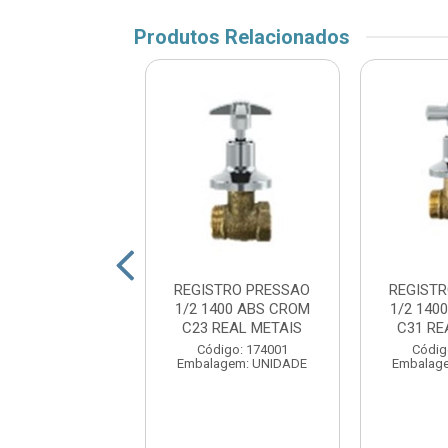
Produtos Relacionados
STRO PRESSAO
REGISTRO PRESSAO
REGIST
16 MET C31 REAL
1/2 1400 ABS CROM
1/2 140
METAIS
C23 REAL METAIS
C31 RE
digo: 174021
Código: 174001
Códig
agem: UNIDADE
Embalagem: UNIDADE
Embalag