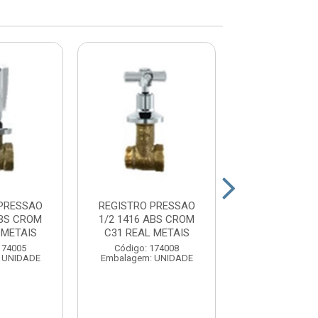
 PRESSAO
REGISTRO PRESSAO
REGISTRO PR
ABS CROM
1/2 1416 ABS CROM
1/2 1416 MET 
 METAIS
C31 REAL METAIS
METAIS
174005
Código: 174008
Código: 17
 UNIDADE
Embalagem: UNIDADE
Embalagem: U