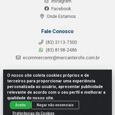
Instagram
Facebook
Onde Estamos
Fale Conosco
(83) 3113-7500
(83) 8198-2486
ecommercemr@mercanterofe.com.br
O nosso site coleta cookies próprios e de
MR Distribuidora - Rua Hortêncio Ribeiro de Luna, 3777 -
terceiros para proporcionar uma experiência
Distrito Industrial, João Pessoa/PB - CEP 58081-400 -
personalizada ao usuário, apresentar publicidade
CNPJ 35.428.312/0001-85
relevante de acordo com o seu perfil e melhorar a
qualidade do nosso site.
Aceito
Negar não essenciais
Preferências de Cookies