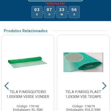
TERMINA EM:
03
07
33
56
:
:
:
D
H
M
S
Produtos Relacionados
TELA P/MOSQUITEIRO
TELA P/MOSQ PLAST
1.00X50M VERDE VONDER
1,0X50M VDE TEGAPE
Código: 176142
Código: 174279
Embalagem: RL-50M
Embalagem: ROLO-50M