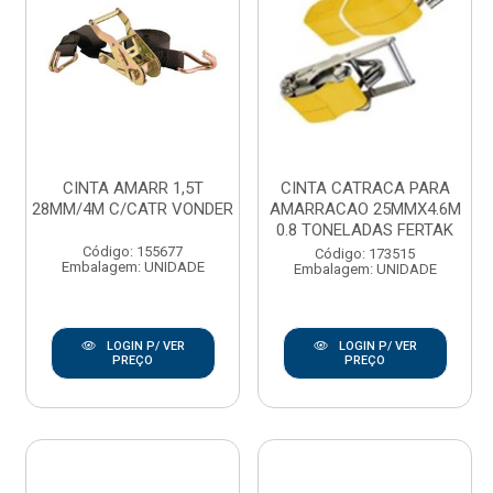
CINTA AMARR 1,5T
CINTA CATRACA PARA
28MM/4M C/CATR VONDER
AMARRACAO 25MMX4.6M
0.8 TONELADAS FERTAK
Código: 155677
Código: 173515
Embalagem: UNIDADE
Embalagem: UNIDADE
LOGIN P/ VER
LOGIN P/ VER
PREÇO
PREÇO