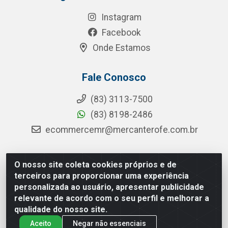
Instagram
Facebook
Onde Estamos
Fale Conosco
(83) 3113-7500
(83) 8198-2486
ecommercemr@mercanterofe.com.br
O nosso site coleta cookies próprios e de
MR Distribuidora - Rua Hortêncio Ribeiro de Luna, 3777 -
terceiros para proporcionar uma experiência
Distrito Industrial, João Pessoa/PB - CEP 58081-400 -
personalizada ao usuário, apresentar publicidade
CNPJ 35.428.312/0001-85
relevante de acordo com o seu perfil e melhorar a
qualidade do nosso site.
Aceito
Negar não essenciais