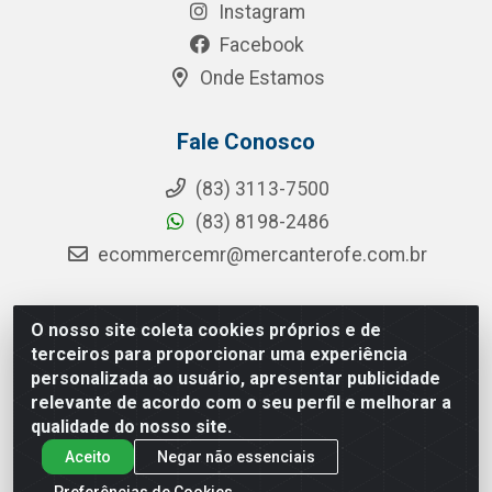
Instagram
Facebook
Onde Estamos
Fale Conosco
(83) 3113-7500
(83) 8198-2486
ecommercemr@mercanterofe.com.br
O nosso site coleta cookies próprios e de
MR Distribuidora - Rua Hortêncio Ribeiro de Luna, 3777 -
terceiros para proporcionar uma experiência
Distrito Industrial, João Pessoa/PB - CEP 58081-400 - CNPJ
personalizada ao usuário, apresentar publicidade
35.428.312/0001-85
relevante de acordo com o seu perfil e melhorar a
qualidade do nosso site.
Aceito
Negar não essenciais
Preferências de Cookies